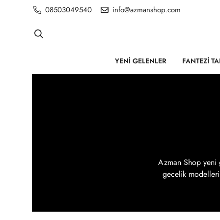
08503049540
info@azmanshop.com
YENI GELENLER
FANTEZI T
Azman Shop yeni gel
gecelik modelleri 