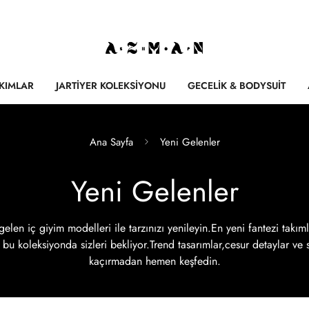
AKIMLAR
JARTIYER KOLEKSIYONU
GECELIK & BODYSUIT
Ana Sayfa
Yeni Gelenler
Yeni Gelenler
en iç giyim modelleri ile tarzınızı yenileyin.En yeni fantezi takımlar
bu koleksiyonda sizleri bekliyor.Trend tasarımlar,cesur detaylar ve sı
kaçırmadan hemen keşfedin.