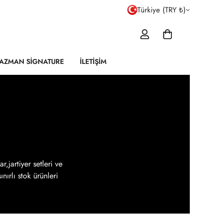
Türkiye (TRY ₺)
AZMAN SIGNATURE
İLETIŞIM
,jartiyer setleri ve
nırlı stok ürünleri