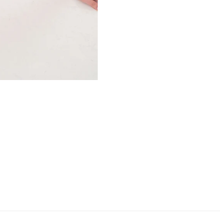
Confirm your age
Are you 18 years old or older?
No, I'm not
Yes, I am