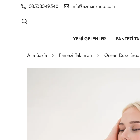
08503049540
info@azmanshop.com
YENI GELENLER
FANTEZI T
Ana Sayfa
Fantezi Takımları
Ocean Dusk Brod