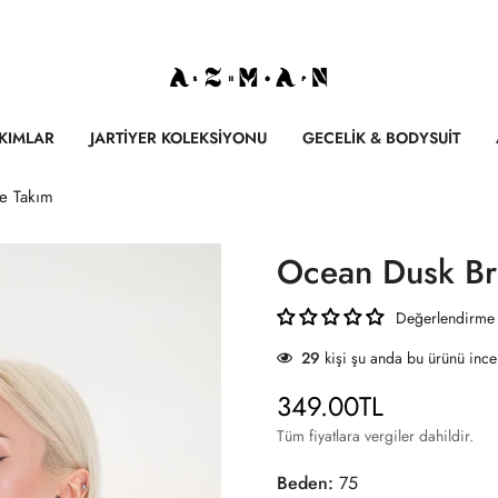
AKIMLAR
JARTIYER KOLEKSIYONU
GECELIK & BODYSUIT
e Takım
Ocean Dusk Br
Değerlendirme
29
kişi şu anda bu ürünü incel
349.00TL
Normal
fiyat
Tüm fiyatlara vergiler dahildir.
Beden:
75