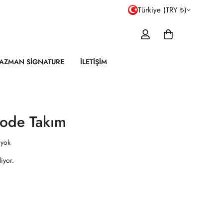
Türkiye (TRY ₺)
AZMAN SIGNATURE
İLETIŞIM
ode Takım
 yok
iyor.