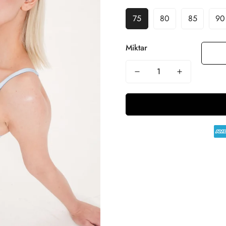
75
80
85
90
Miktar