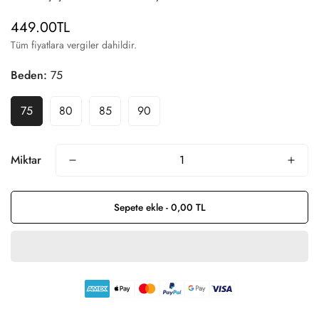
449.00TL
Normal
fiyat
Tüm fiyatlara vergiler dahildir.
Beden:
75
75
80
85
90
Miktar
Sepete ekle - 0,00 TL