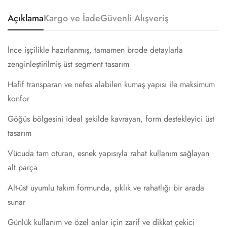
Açıklama
Kargo ve İade
Güvenli Alışveriş
Confirm your age
Are you 18 years old or older?
İnce işçilikle hazırlanmış, tamamen brode detaylarla
zenginleştirilmiş üst segment tasarım
No, I'm not
Yes, I am
Hafif transparan ve nefes alabilen kumaş yapısı ile maksimum
konfor
Göğüs bölgesini ideal şekilde kavrayan, form destekleyici üst
tasarım
Vücuda tam oturan, esnek yapısıyla rahat kullanım sağlayan
alt parça
Alt-üst uyumlu takım formunda, şıklık ve rahatlığı bir arada
sunar
Günlük kullanım ve özel anlar için zarif ve dikkat çekici