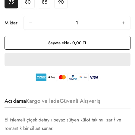
75
80
85
90
Miktar
Sepete ekle - 0,00 TL
Confirm your age
Are you 18 years old or older?
No, I'm not
Yes, I am
Açıklama
Kargo ve İade
Güvenli Alışveriş
El işlemeli çiçek detaylı beyaz sütyen külot takımı, zarif ve
romantik bir siluet sunar.