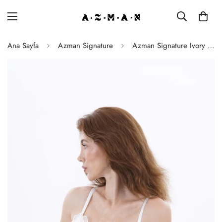
Ana Sayfa
Azman Signature
Azman Signature Ivory Blossom El İşlemeli Sütyen Külot Takımı