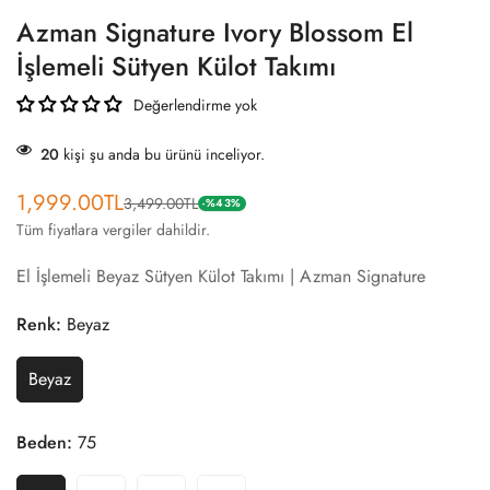
Azman Signature Ivory Blossom El
İşlemeli Sütyen Külot Takımı
Değerlendirme yok
20
kişi şu anda bu ürünü inceliyor.
1,999.00TL
3,499.00TL
İndirimli
Normal
-%43%
Tüm fiyatlara vergiler dahildir.
fiyat
fiyat
El İşlemeli Beyaz Sütyen Külot Takımı | Azman Signature
Renk:
Beyaz
Beyaz
Beden:
75