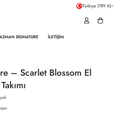
Türkiye (TRY ₺)
AZMAN SIGNATURE
İLETIŞIM
e – Scarlet Blossom El
 Takımı
 yok
iyor.