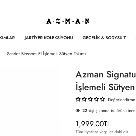
AKIMLAR
JARTIYER KOLEKSIYONU
GECELIK & BODYSUIT
– Scarlet Blossom El İşlemeli Sütyen Takımı
Azman Signatur
İşlemeli Sütyen
Değerlendirme
22
kişi şu anda bu ürünü incel
1,999.00TL
Normal
fiyat
Tüm fiyatlara vergiler dahildir.