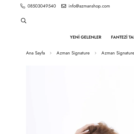
08503049540
info@azmanshop.com
YENI GELENLER
FANTEZI T
Ana Sayfa
Azman Signature
Azman Signature 