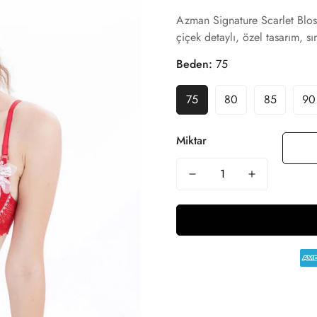
Azman Signature Scarlet Blosso
çiçek detaylı, özel tasarım, s
Beden:
75
75
80
85
90
Miktar